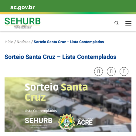
ac.gov.br
Skip to content
Pesquisa
Men
Início
/
Notícias
/
Sorteio Santa Cruz – Lista Contemplados
Sorteio Santa Cruz – Lista Contemplados